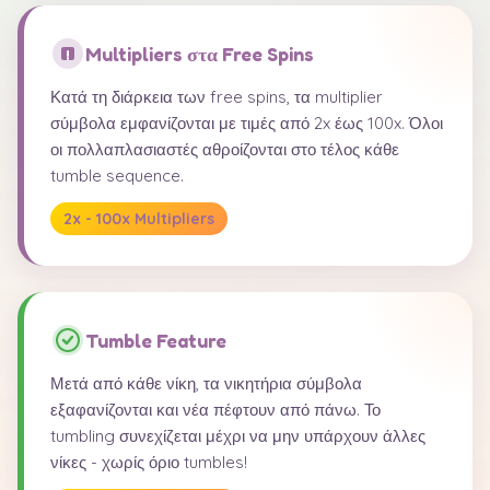
Multipliers στα Free Spins
Κατά τη διάρκεια των free spins, τα multiplier
σύμβολα εμφανίζονται με τιμές από 2x έως 100x. Όλοι
οι πολλαπλασιαστές αθροίζονται στο τέλος κάθε
tumble sequence.
2x - 100x Multipliers
Tumble Feature
Μετά από κάθε νίκη, τα νικητήρια σύμβολα
εξαφανίζονται και νέα πέφτουν από πάνω. Το
tumbling συνεχίζεται μέχρι να μην υπάρχουν άλλες
νίκες - χωρίς όριο tumbles!