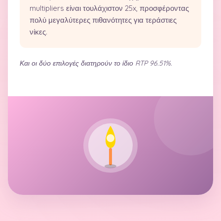
multipliers είναι τουλάχιστον 25x, προσφέροντας
πολύ μεγαλύτερες πιθανότητες για τεράστιες
νίκες.
Και οι δύο επιλογές διατηρούν το ίδιο RTP 96.51%.