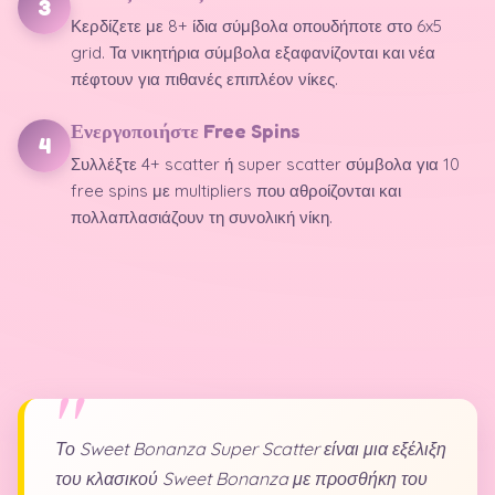
3
Κερδίζετε με 8+ ίδια σύμβολα οπουδήποτε στο 6x5
grid. Τα νικητήρια σύμβολα εξαφανίζονται και νέα
πέφτουν για πιθανές επιπλέον νίκες.
Ενεργοποιήστε Free Spins
4
Συλλέξτε 4+ scatter ή super scatter σύμβολα για 10
free spins με multipliers που αθροίζονται και
πολλαπλασιάζουν τη συνολική νίκη.
Το Sweet Bonanza Super Scatter είναι μια εξέλιξη
του κλασικού Sweet Bonanza με προσθήκη του