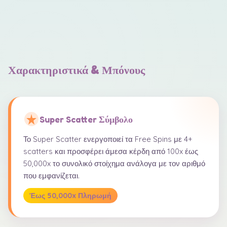
Χαρακτηριστικά & Μπόνους
Super Scatter Σύμβολο
Το Super Scatter ενεργοποιεί τα Free Spins με 4+
scatters και προσφέρει άμεσα κέρδη από 100x έως
50,000x το συνολικό στοίχημα ανάλογα με τον αριθμό
που εμφανίζεται.
Έως 50,000x Πληρωμή