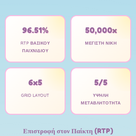
96.51%
50,000x
RTP ΒΑΣΙΚΟΎ
ΜΈΓΙΣΤΗ ΝΊΚΗ
ΠΑΙΧΝΙΔΙΟΎ
6x5
5/5
GRID LAYOUT
ΥΨΗΛΉ
ΜΕΤΑΒΛΗΤΌΤΗΤΑ
Επιστροφή στον Παίκτη (RTP)