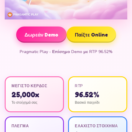
Δωρεάν Demo
Παίξτε Online
Pragmatic Play - Επίσημο Demo με RTP 96.52%
ΜΈΓΙΣΤΟ ΚΈΡΔΟΣ
RTP
25,000x
96.52%
Το στοίχημά σας
Βασικό παιχνίδι
ΠΛΈΓΜΑ
ΕΛΆΧΙΣΤΟ ΣΤΟΊΧΗΜΑ