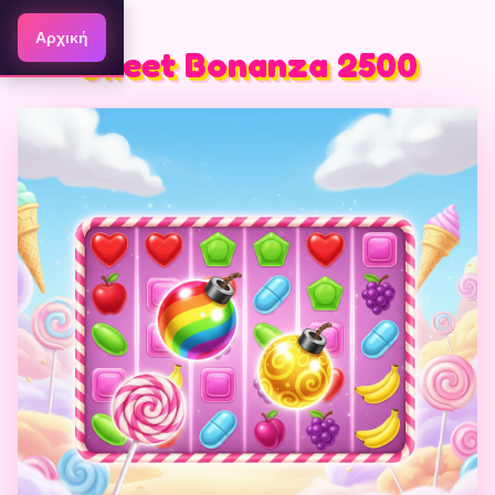
Αρχική
Sweet Bonanza 2500